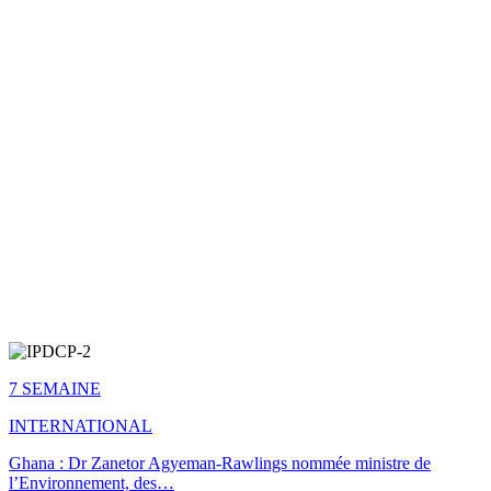
7 SEMAINE
INTERNATIONAL
Ghana : Dr Zanetor Agyeman-Rawlings nommée ministre de
l’Environnement, des…