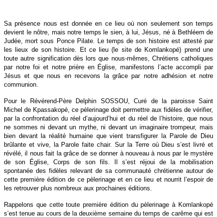
Sa présence nous est donnée en ce lieu où non seulement son temps
devient le nôtre, mais notre temps le sien, à lui, Jésus, né à Bethléem de
Judée, mort sous Ponce Pilate. Le temps de son histoire est attesté par
les lieux de son histoire. Et ce lieu (le site de Komlankopé) prend une
toute autre signification dès lors que nous-mêmes, Chrétiens catholiques
par notre foi et notre prière en Église, manifestons l’acte accompli par
Jésus et que nous en recevons la grâce par notre adhésion et notre
communion.
Pour le Révérend-Père Delphin SOSSOU, Curé de la paroisse Saint
Michel de Kpassakopé, ce pèlerinage doit permettre aux fidèles de vérifier,
par la confrontation du réel d’aujourd’hui et du réel de l’histoire, que nous
ne sommes ni devant un mythe, ni devant un imaginaire trompeur, mais
bien devant la réalité humaine que vient transfigurer la Parole de Dieu
brûlante et vive, la Parole faite chair. Sur la Terre où Dieu s’est livré et
révélé, il nous fait la grâce de se donner à nouveau à nous par le mystère
de son Église, Corps de son fils. Il s’est réjoui de la mobilisation
spontanée des fidèles relevant de sa communauté chrétienne autour de
cette première édition de ce pèlerinage et en ce lieu et nourrit l’espoir de
les retrouver plus nombreux aux prochaines éditions.
Rappelons que cette toute première édition du pèlerinage à Komlankopé
s’est tenue au cours de la deuxième semaine du temps de carême qui est