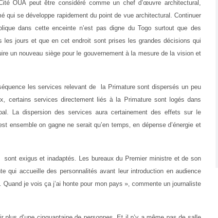
Cité OUA peut être considéré comme un chef d’œuvre architectural,
é qui se développe rapidement du point de vue architectural. Continuer
ublique dans cette enceinte n’est pas digne du Togo surtout que des
us les jours et que en cet endroit sont prises les grandes décisions qui
struire un nouveau siège pour le gouvernement à la mesure de la vision et
séquence les services relevant de la Primature sont dispersés un peu
x, certains services directement liés à la Primature sont logés dans
pal. La dispersion des services aura certainement des effets sur le
est ensemble on gagne ne serait qu’en temps, en dépense d’énergie et
ux sont exigus et inadaptés. Les bureaux du Premier ministre et de son
te qui accueille des personnalités avant leur introduction en audience
 Quand je vois ça j’ai honte pour mon pays », commente un journaliste
ir plus d’une cinquantaine de personnes. Et il n’y a même pas de salle