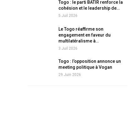
Togo : le parti BATIR renforce la
cohésion et le leadership de…
5 Juil 2026
Le Togo réaffirme son
engagement en faveur du
multilatéralisme à…
3 Juil 2026
Togo : l’opposition annonce un
meeting politique à Vogan
29 Juin 2026