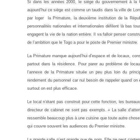
Si dans les années 2000, le siège du gouvernement à la 
aujourd’hui ce siège est comme un taudis dans la ville de Lom
par loger la Primature, la deuxième institution de la Rép
personnalités nationales et internationales défilent là bas to
engagent la vie de la nation entière. Il va falloir penser con
de l’ambition que le Togo a pour le poste de Premier ministre.
La Primature manque aujourd’hui d’espace et de locaux, con
partout dans la résidence. Pour parer au problème de locau
l’annexe de la Primature située un peu plus loin du princi
rendement du personnel car nul besoin de rappeler quand on 
surtout on est plus efficace.
Le local n’étant pas construit pour cette fonction, les burea
directeur de cabinet ne sont pas exempts. « La salle d’atten
ressemble beaucoup plus à une cuisine que toute autre chose.
qui couvre souvent les audiences du Premier ministre.
La grande salle n’est grande que de nom. Elle ne peut conten