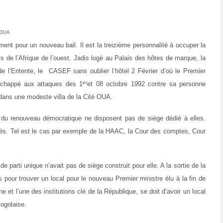
OUA
t pour un nouveau bail. Il est la treizième personnalité à occuper la
s de l’Afrique de l’ouest. Jadis logé au Palais des hôtes de marque, la
 l’Entente, le CASEF sans oublier l’hôtel 2 Février d’où le Premier
er
échappé aux attaques des 1
et 08 octobre 1992 contre sa personne
 dans une modeste villa de la Cité OUA.
ne du renouveau démocratique ne disposent pas de siège dédié à elles.
royés. Tel est le cas par exemple de la HAAC, la Cour des comptes, Cour
e parti unique n’avait pas de siège construit pour elle. A la sortie de la
 pour trouver un local pour le nouveau Premier ministre élu à la fin de
e et l’une des institutions clé de la République, se doit d’avoir un local
togolaise.