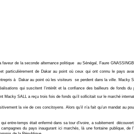
a faveur de la seconde alternance politique au Sénégal, Faure GNASSINGBE 
articulièrement de Dakar au point où ceux qui ont connu le pays avant s
trepris à Dakar au point où les visiteurs se perdent dans la ville. Macky SA
alisations qui suscitent l’intérêt et la confiance des bailleurs de fonds d
Macky SALL a reçu trois fois de fonds qu’il sollicitait sur le marché internat
ivement la vie de ces concitoyens. Alors qu’il n’a fait qu’un mandat au pouv
s qui entre-temps était enfermé dans sa tour d’ivoire, a subitement découvert
t campagnes du pays inaugurant ici marchés, là une fontaine publique, de l’a
 commis de la République.