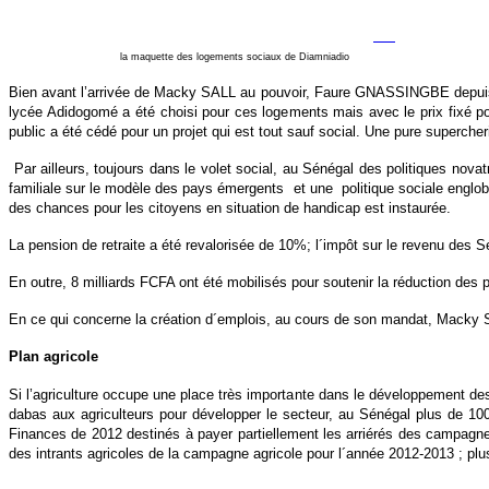
la maquette des logements sociaux de Diamniadio
Bien avant l’arrivée de Macky SALL au pouvoir, Faure GNASSINGBE depuis 2
lycée Adidogomé a été choisi pour ces logements mais avec le prix fixé po
public a été cédé pour un projet qui est tout sauf social. Une pure supercher
Par ailleurs, toujours dans le volet social, au Sénégal des politiques novat
familiale sur le modèle des pays émergents et une politique sociale englob
des chances pour les citoyens en situation de handicap est instaurée.
La pension de retraite a été revalorisée de 10%; l´impôt sur le revenu des Sé
En outre, 8 milliards FCFA ont été mobilisés pour soutenir la réduction des p
En ce qui concerne la création d´emplois, au cours de son mandat, Macky 
Plan agricole
Si l’agriculture occupe une place très importante dans le développement de
dabas aux agriculteurs pour développer le secteur, au Sénégal plus de 10
Finances de 2012 destinés à payer partiellement les arriérés des campagnes
des intrants agricoles de la campagne agricole pour l´année 2012-2013 ; plu