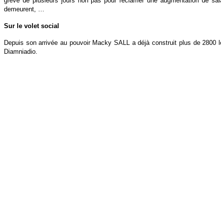
grève de plusieurs jours non pas pour réclamer une augmentation de salai
demeurent, …
Sur le volet social
Depuis son arrivée au pouvoir Macky SALL a déjà construit plus de 2800 l
Diamniadio.