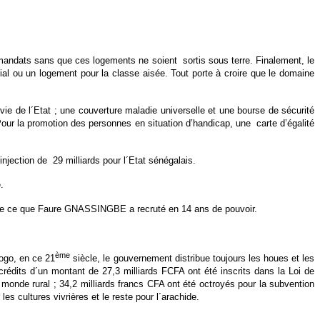
andats sans que ces logements ne soient sortis sous terre. Finalement, le
al ou un logement pour la classe aisée. Tout porte à croire que le domaine
 vie de l´Etat ; une couverture maladie universelle et une bourse de sécurité
our la promotion des personnes en situation d’handicap, une carte d’égalité
injection de 29 milliards pour l´Etat sénégalais.
.
 que ce que Faure GNASSINGBE a recruté en 14 ans de pouvoir.
ème
Togo, en ce 21
siècle, le gouvernement distribue toujours les houes et les
édits d´un montant de 27,3 milliards FCFA ont été inscrits dans la Loi de
monde rural ; 34,2 milliards francs CFA ont été octroyés pour la subvention
s cultures vivrières et le reste pour l´arachide.