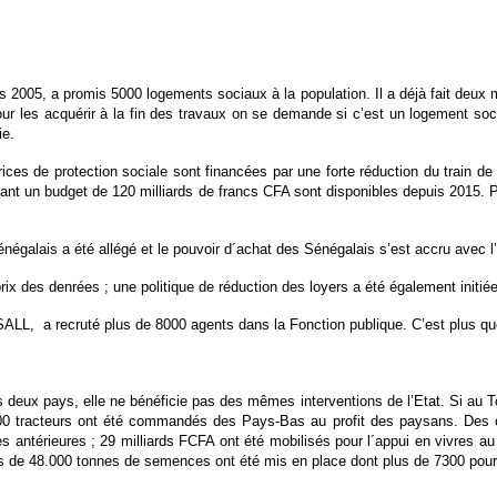
005, a promis 5000 logements sociaux à la population. Il a déjà fait deux m
ur les acquérir à la fin des travaux on se demande si c’est un logement soci
ie.
rices de protection sociale sont financées par une forte réduction du train de
ant un budget de 120 milliards de francs CFA sont disponibles depuis 2015. P
négalais a été allégé et le pouvoir d´achat des Sénégalais s’est accru avec l’
rix des denrées ; une politique de réduction des loyers a été également initiée
SALL, a recruté plus de 8000 agents dans la Fonction publique. C’est plus
s deux pays, elle ne bénéficie pas des mêmes interventions de l’Etat. Si au 
00 tracteurs ont été commandés des Pays-Bas au profit des paysans. Des cr
 antérieures ; 29 milliards FCFA ont été mobilisés pour l´appui en vivres au 
s de 48.000 tonnes de semences ont été mis en place dont plus de 7300 pour le