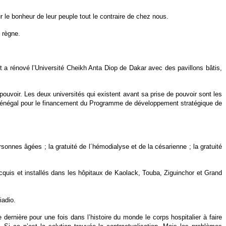
our le bonheur de leur peuple tout le contraire de chez nous.
 règne.
 a rénové l’Université Cheikh Anta Diop de Dakar avec des pavillons bâtis,
oir. Les deux universités qui existent avant sa prise de pouvoir sont les
 au Sénégal pour le financement du Programme de développement stratégique de
rsonnes âgées ; la gratuité de l´hémodialyse et de la césarienne ; la gratuité
quis et installés dans les hôpitaux de Kaolack, Touba, Ziguinchor et Grand
mniadio.
rnière pour une fois dans l’histoire du monde le corps hospitalier à faire