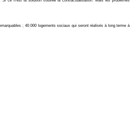
Si ce n’est la solution trouvée la contractualisation. Mais les problèmes
emarquables ; 40.000 logements sociaux qui seront réalisés à long terme à