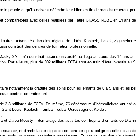
s par le peuple et qu’ils doivent défendre leur bilan en fin de mandat œuvrent p
et comparez-les avec celles réalisées par Faure GNASSINGBE en 14 ans de
autres universités dans les régions de Thiés, Kaolack, Fatick, Ziguinchor et
aussi construit des centres de formation professionnelle.
ky SALL n’a construit aucune université au Togo au cours des 14 ans au pouv
tion. Par ailleurs, plus de 302 milliards FCFA sont en train d’être investis
itaire notamment la gratuité des soins pour les enfants de 0 à 5 ans et les pe
veaux centres de traitement.
t de 3,3 milliards de FCFA. De même, 76 générateurs d´hémodialyse ont été ac
f, Saint-Louis, Kaolack, Tamba, Touba, Ourossogui et Kolda ;
 ;
ra et Darou Mousty ; démarrage des activités de l´hôpital d´enfants de Dia
scanner, ni d’ambulance digne de ce nom ce qui a obligé en début d’année de