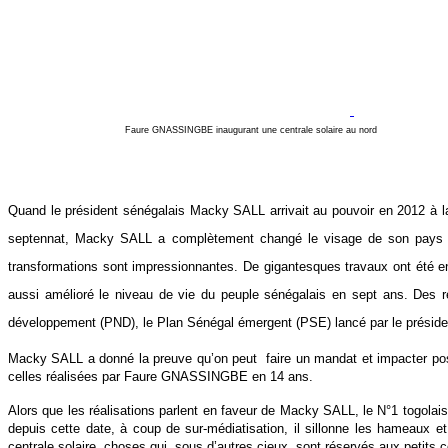
Faure GNASSINGBE inaugurant une centrale solaire au nord
Quand le président sénégalais Macky SALL arrivait au pouvoir en
2012 à l
septennat, Macky SALL a complètement changé le visage de son pays et p
transformations sont impressionnantes. De gigantesques travaux ont été en
aussi amélioré le niveau de vie du peuple sénégalais en sept ans. Des ré
développement (PND), le Plan Sénégal émergent (PSE) lancé par le président 
Macky SALL a donné la preuve qu’on peut faire un mandat et impacter posit
celles réalisées par Faure GNASSINGBE en 14 ans.
Alors que les réalisations parlent en faveur de Macky SALL, le N°1 togolai
depuis cette date, à coup de sur-médiatisation, il sillonne les hameaux e
centrale solaire, choses qui, sous d’autres cieux, sont réservés aux petits