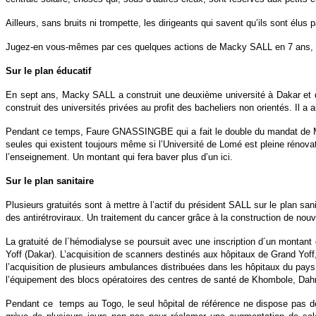
Ailleurs, sans bruits ni trompette, les dirigeants qui savent qu’ils sont élu
Jugez-en vous-mêmes par ces quelques actions de Macky SALL en 7 ans, 
Sur le plan éducatif
En sept ans, Macky SALL a construit une deuxième université à Dakar et d´
construit des universités privées au profit des bacheliers non orientés. Il a 
Pendant ce temps, Faure GNASSINGBE qui a fait le double du mandat de Mac
seules qui existent toujours même si l’Université de Lomé est pleine rénova
l’enseignement. Un montant qui fera baver plus d’un ici.
Sur le plan sanitaire
Plusieurs gratuités sont à mettre à l’actif du président SALL sur le plan san
des antirétroviraux. Un traitement du cancer grâce à la construction de nou
La gratuité de l´hémodialyse se poursuit avec une inscription d´un montan
Yoff (Dakar). L’acquisition de scanners destinés aux hôpitaux de Grand Yof
l’acquisition de plusieurs ambulances distribuées dans les hôpitaux du pays
l’équipement des blocs opératoires des centres de santé de Khombole, Dah
Pendant ce temps au Togo, le seul hôpital de référence ne dispose pas de 