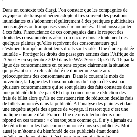
Dans un contexte très élargi, l’on constate que les compagnies de
voyage ou de transport aérien adoptent très souvent des positions
intimidantes et s’adonnent régulièrement à des pratiques publicitaires
mensongères ou trompeuses sans être inquiétés. Il faut aussi ajouter
à ces faits, l’insouciance de ces compagnies dans le respect des
droits des consommateurs aérien ou encore dans le traitement des
quelques plaintes qu’elles reçoivent des consommateurs qui
s’estiment trompé ou dont leurs droits sont violés. Une étude publiée
intitulée « Protéger les droits des passagers aériens dans l’Afrique de
l’Ouest » en septembre 2020 dans le WACSeries Op-Ed N°16 par la
ligue des consommateurs en ce sens expose clairement la situation
qui prévaut sur le refus délibéré de donner une suite aux
préoccupations des consommateurs. Dans le courant le mois de
novembre, la Ligue des Consommateurs du Togo a été saisi par
plusieurs consommateurs qui se sont plaints des faits constatés dans
une publicité diffusée par RFI et qui concerne une réduction des
frais de billet alors qu’ils ne constatent rien de réduction desdits frais
de billets annoncés dans la publicité. A l’analyse des plaintes et dans
une enquête auprès des agence de voyage, il ressort que c’est une
pratique courante d’air France. Une de nos interlocuteurs nous
répond en ces termes : « c’est toujours comme ça, il n’y a jamais eu
de réduction sur les frais comme annoncé dans ses publicités. Moi
aussi je m’étonne du bienfondé de ces publicités étant donné
qu’elles ne donnent rien. C’est pour tromper et attirer les