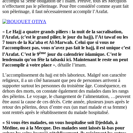
accompli sa 5ème obligation de l’Islam. Preuve, tous les Mecquois
n’effectuent pas le pèlerinage. Pour être considéré comme ayant fait
son pèlerinage, il faut nécessairement accomplir l’Arafat.
«
Le Hajj a quatre grands piliers : la nuit de la sacralisation,
l’Arafat, (c’est le grand pilier, le jour du hajj), l’At tawaf ou les
7 tours de la Ka’aba et Al-Marwah. Celui que si vous ne
l’accomplissez pas, vous n’avez pas fait le hajj, il est unique c’est
ème
l’Arafat. C’est le 9
jour du calendrier islamique. C’est le
lendemain qu’on fête la tabaski ici. Maintenant le reste on peut
l’accomplir à votre place
», détaille l’imam.
L’accomplissement du hajj est très laborieux. Malgré son caractère
religieux, il a un côté harassant que peu de personnes arrivent à
supporter surtout les personnes du troisième âge. Conséquence, en
dehors des morts, on constate également des malades dans les rangs
des pèlerins. Le voyage, le changement de l’alimentation, …peuvent
être aussi la cause de ces décès. Cette année, plusieurs jours après le
retour des pèlerins, deux d’entre eux (un mari malade et sa femme)
sont rentrés après le rétablissement du malade hospitalisé.
« Si vous êtes malades, on vous hospitalise soit Djeddah, à
Médine, ou à la Mecque. Des malades sont laissés là-bas pour