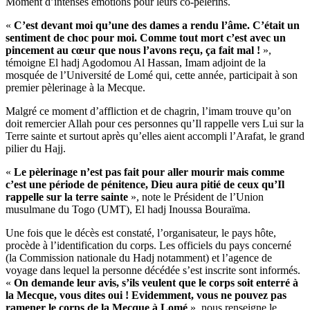
Moment d’intenses émotions pour leurs co-pèlerins.
«
C’est devant moi qu’une des dames a rendu l’âme. C’était un
sentiment de choc pour moi. Comme tout mort c’est avec un
pincement au cœur que nous l’avons reçu, ça fait mal !
»,
témoigne El hadj Agodomou Al Hassan, Imam adjoint de la
mosquée de l’Université de Lomé qui, cette année, participait à son
premier pèlerinage à la Mecque.
Malgré ce moment d’affliction et de chagrin, l’imam trouve qu’on
doit remercier Allah pour ces personnes qu’Il rappelle vers Lui sur la
Terre sainte et surtout après qu’elles aient accompli l’Arafat, le grand
pilier du Hajj.
«
Le pèlerinage n’est pas fait pour aller mourir mais comme
c’est une période de pénitence, Dieu aura pitié de ceux qu’Il
rappelle sur la terre sainte
», note le Président de l’Union
musulmane du Togo (UMT), El hadj Inoussa Bouraïma.
Une fois que le décès est constaté, l’organisateur, le pays hôte,
procède à l’identification du corps. Les officiels du pays concerné
(la Commission nationale du Hadj notamment) et l’agence de
voyage dans lequel la personne décédée s’est inscrite sont informés.
«
On demande leur avis, s’ils veulent que le corps soit enterré à
la Mecque, vous dites oui ! Evidemment, vous ne pouvez pas
ramener le corps de la Mecque à Lomé
», nous renseigne le