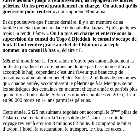
suivre les soins jusqu’à rétablissement, ils rejoignent les autres
pèlerins. On les prend gratuitement en charge. On attend qu’ils
guérissent pour rentrer »,
nous apprend Bouraïma.
Et de poursuivre que l’année dernière, il y a un membre de sa
famille qui était tombée malade et hospitalisé là-bas. Après quelques
mois il a rendu l’âme.
« On l’a pris en charge et enterré sous la
supervision du consul du Togo à Djeddah, le consul s’occupe de
tout. Il faut rendre grâce au chef de l’Etat qui a accepté
nommer un consul là-bas »,
éclaire-t-il.
Même si mourir sur la Terre sainte n’ouvre pas automatiquement la
porte du paradis et encore moins ne donne pas l’assurance d’avoir
accompli le hajj, cependant c’est une faveur que beaucoup de
musulmans aimeraient en bénéficier. Sur les 2 millions de personnes
qui, chaque année, accomplissent le pèlerinage à la Mecque, selon
les statistiques des centaines en meurent chaque année et parfois plus
quand il y a bousculade. Selon des données publiées en 2016, il y a
eu 90 000 morts en 14 ans parmi les pèlerins.
ème
Cette année, 2425 musulmans togolais ont accompli le 5
pilier de
l’Islam en se rendant sur la Terre sainte de l’Islam. Le coût du
voyage revient à environ 3 millions 82 mille. Il comprend le billet
d’avion, l’hôtel, la restauration, le transport, le visa, les taxes…