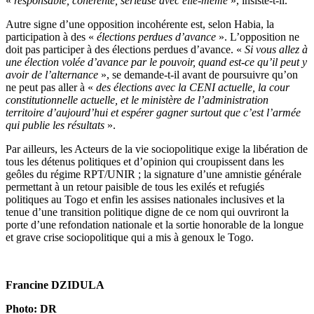
«
responsable, cohérente, sérieuse avec elle-même
», insiste-t-il.
Autre signe d’une opposition incohérente est, selon Habia, la
participation à des «
élections perdues d’avance
». L’opposition ne
doit pas participer à des élections perdues d’avance. «
Si vous allez à
une élection volée d’avance par le pouvoir, quand est-ce qu’il peut y
avoir de l’alternance
», se demande-t-il avant de poursuivre qu’on
ne peut pas aller à «
des élections avec la CENI actuelle, la cour
constitutionnelle actuelle, et le ministère de l’administration
territoire d’aujourd’hui et espérer gagner surtout que c’est l’armée
qui publie les résultats
».
Par ailleurs, les Acteurs de la vie sociopolitique exige la libération de
tous les détenus politiques et d’opinion qui croupissent dans les
geôles du régime RPT/UNIR ; la signature d’une amnistie générale
permettant à un retour paisible de tous les exilés et refugiés
politiques au Togo et enfin les assises nationales inclusives et la
tenue d’une transition politique digne de ce nom qui ouvriront la
porte d’une refondation nationale et la sortie honorable de la longue
et grave crise sociopolitique qui a mis à genoux le Togo.
Francine DZIDULA
Photo: DR