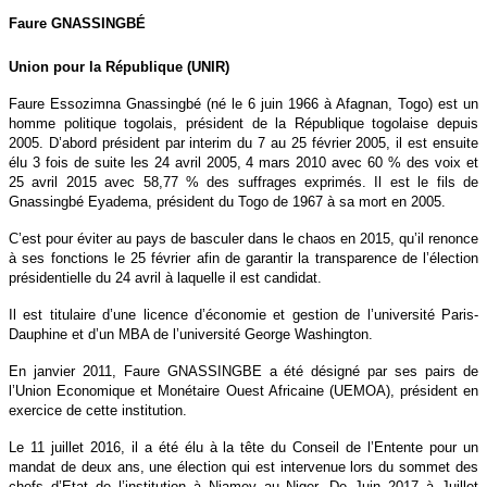
Faure GNASSINGBÉ
Union pour la République (UNIR)
Faure Essozimna Gnassingbé (né le 6 juin 1966 à Afagnan, Togo) est un
homme politique togolais, président de la République togolaise depuis
2005. D’abord président par interim du 7 au 25 février 2005, il est ensuite
élu 3 fois de suite les 24 avril 2005, 4 mars 2010 avec 60 % des voix et
25 avril 2015 avec 58,77 % des suffrages exprimés. Il est le fils de
Gnassingbé Eyadema, président du Togo de 1967 à sa mort en 2005.
C’est pour éviter au pays de basculer dans le chaos en 2015, qu’il renonce
à ses fonctions le 25 février afin de garantir la transparence de l’élection
présidentielle du 24 avril à laquelle il est candidat.
Il est titulaire d’une licence d’économie et gestion de l’université Paris-
Dauphine et d’un MBA de l’université George Washington.
En janvier 2011, Faure GNASSINGBE a été désigné par ses pairs de
l’Union Economique et Monétaire Ouest Africaine (UEMOA), président en
exercice de cette institution.
Le 11 juillet 2016, il a été élu à la tête du Conseil de l’Entente pour un
mandat de deux ans, une élection qui est intervenue lors du sommet des
chefs d’Etat de l’institution à Niamey au Niger. De Juin 2017 à Juillet