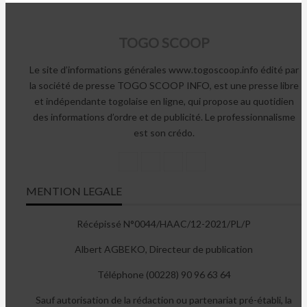
TOGO SCOOP
Le site d’informations générales www.togoscoop.info édité par
la société de presse TOGO SCOOP INFO, est une presse libre
et indépendante togolaise en ligne, qui propose au quotidien
des informations d’ordre et de publicité. Le professionnalisme
est son crédo.
MENTION LEGALE
Récépissé N°0044/HAAC/12-2021/PL/P
Albert AGBEKO, Directeur de publication
Téléphone (00228) 90 96 63 64
Sauf autorisation de la rédaction ou partenariat pré-établi, la