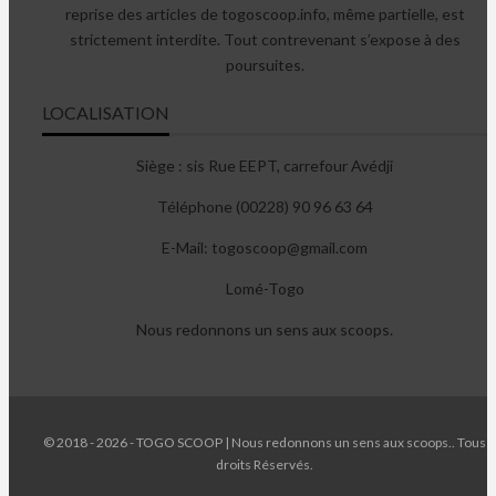
reprise des articles de togoscoop.info, même partielle, est
strictement interdite. Tout contrevenant s’expose à des
poursuites.
LOCALISATION
Siège : sis Rue EEPT, carrefour Avédji
Téléphone (00228) 90 96 63 64
E-Mail: togoscoop@gmail.com
Lomé-Togo
Nous redonnons un sens aux scoops.
© 2018 - 2026 - TOGO SCOOP | Nous redonnons un sens aux scoops.. Tous
droits Réservés.