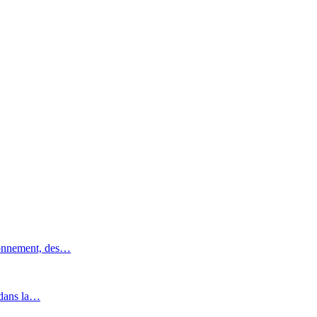
ronnement, des…
 dans la…