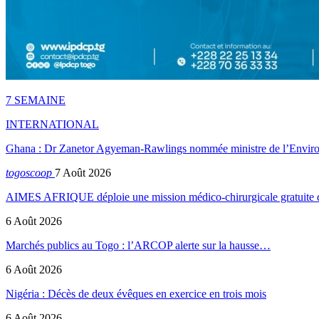
7 SEMAINE
INTERNATIONAL
Ghana : Dr Zanetor Agyeman-Rawlings nommée ministre de l’Envi
togoscoop
7 Août 2026
AIMES AFRIQUE déploie une mission médico-chirurgicale gratuite
6 Août 2026
Marchés publics au Togo : l’ARCOP alerte sur la hausse…
6 Août 2026
Nigéria : Décès de deux évêques en exercice en trois mois
6 Août 2026