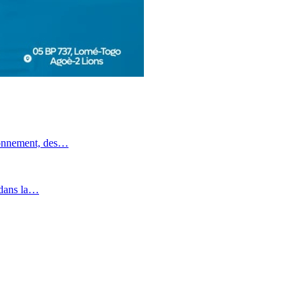
ronnement, des…
 dans la…