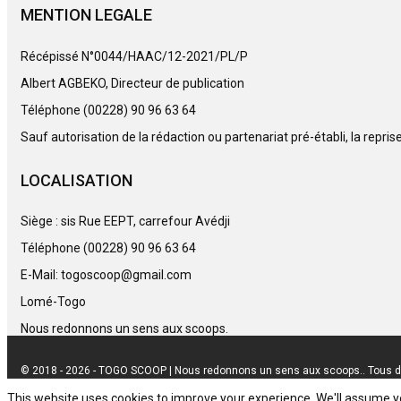
MENTION LEGALE
Récépissé N°0044/HAAC/12-2021/PL/P
Albert AGBEKO, Directeur de publication
Téléphone (00228) 90 96 63 64
Sauf autorisation de la rédaction ou partenariat pré-établi, la repri
LOCALISATION
Siège : sis Rue EEPT, carrefour Avédji
Téléphone (00228) 90 96 63 64
E-Mail: togoscoop@gmail.com
Lomé-Togo
Nous redonnons un sens aux scoops.
© 2018 - 2026 - TOGO SCOOP | Nous redonnons un sens aux scoops.. Tous d
This website uses cookies to improve your experience. We'll assume you