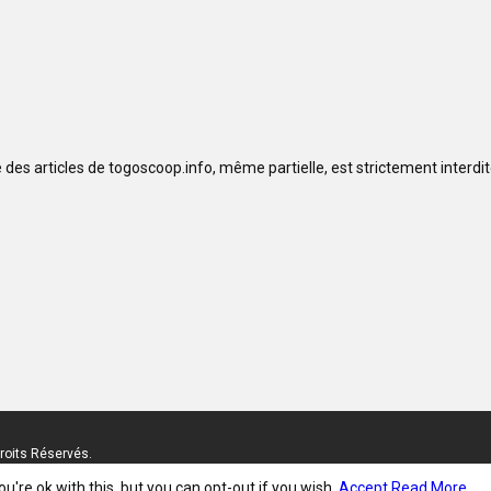
se des articles de togoscoop.info, même partielle, est strictement interd
roits Réservés.
're ok with this, but you can opt-out if you wish.
Accept
Read More