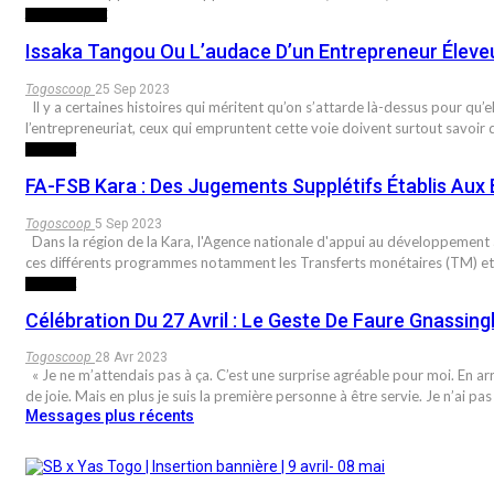
AGRICULTURE
Issaka Tangou Ou L’audace D’un Entrepreneur Éleve
Togoscoop
25 Sep 2023
Il y a certaines histoires qui méritent qu’on s’attarde là-dessus pour qu’
l’entrepreneuriat, ceux qui empruntent cette voie doivent surtout savoir 
SOCIETE
FA-FSB Kara : Des Jugements Supplétifs Établis Aux 
Togoscoop
5 Sep 2023
Dans la région de la Kara, l'Agence nationale d'appui au développement 
ces différents programmes notamment les Transferts monétaires (TM) et
SOCIETE
Célébration Du 27 Avril : Le Geste De Faure Gnassi
Togoscoop
28 Avr 2023
« Je ne m’attendais pas à ça. C’est une surprise agréable pour moi. En ar
de joie. Mais en plus je suis la première personne à être servie. Je n’ai p
Messages plus récents