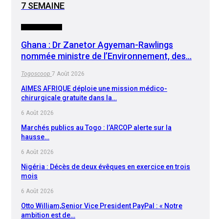
7 SEMAINE
INTERNATIONAL
Ghana : Dr Zanetor Agyeman-Rawlings
nommée ministre de l’Environnement, des…
Togoscoop
7 Août 2026
AIMES AFRIQUE déploie une mission médico-
chirurgicale gratuite dans la…
6 Août 2026
Marchés publics au Togo : l’ARCOP alerte sur la
hausse…
6 Août 2026
Nigéria : Décès de deux évêques en exercice en trois
mois
6 Août 2026
Otto William,Senior Vice President PayPal : « Notre
ambition est de…