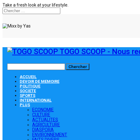
Take a fresh look at your lifestyle.
TOGO SCOOP - Nous red
ACCUEIL
DEVOIR DE MEMOIRE
POLITIQUE
SOCIETE
SPORTS
INTERNATIONAL
PLUS
ECONOMIE
CULTURE
ACTUALITES
AGRICULTURE
DIASPORA
ENVIRONNEMENT
FAITS DIVERS