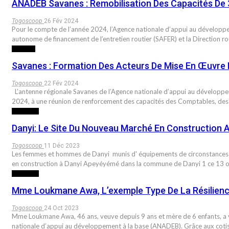
ANADEB Savanes : Remobilisation Des Capacités De
Togoscoop
26 Fév 2024
Pour le compte de l’année 2024, l’Agence nationale d’appui au développe
autonome de financement de l’entretien routier (SAFER) et la Direction r
SOCIETE
Savanes : Formation Des Acteurs De Mise En Œuvre
Togoscoop
22 Fév 2024
L’antenne régionale Savanes de l’Agence nationale d’appui au développe
2024, à une réunion de renforcement des capacités des Comptables, des
INITIATIVE
Danyi: Le Site Du Nouveau Marché En Construction
Togoscoop
11 Déc 2023
Les femmes et hommes de Danyi munis d' équipements de circonstances o
en construction à Danyi Apeyéyémé dans la commune de Danyi 1 ce 13 o
INITIATIVE
Mme Loukmane Awa, L’exemple Type De La Résilien
Togoscoop
24 Oct 2023
Mme Loukmane Awa, 46 ans, veuve depuis 9 ans et mère de 6 enfants, a vu
nationale d’appui au développement à la base (ANADEB). Grâce aux cotisa