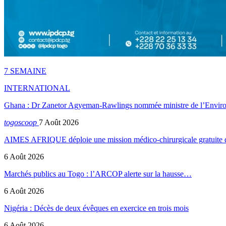
7 SEMAINE
INTERNATIONAL
Ghana : Dr Zanetor Agyeman-Rawlings nommée ministre de l’Envi
togoscoop
7 Août 2026
AIMES AFRIQUE déploie une mission médico-chirurgicale gratuite
6 Août 2026
Marchés publics au Togo : l’ARCOP alerte sur la hausse…
6 Août 2026
Nigéria : Décès de deux évêques en exercice en trois mois
6 Août 2026