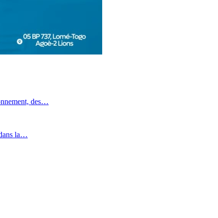
ronnement, des…
 dans la…