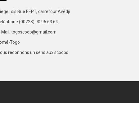
iège : sis Rue EEPT, carrefour Avédji
éléphone (00228) 90 96 63 64
-Mail: togoscoop@gmail.com
omé-Togo
ous redonnons un sens aux scoops.