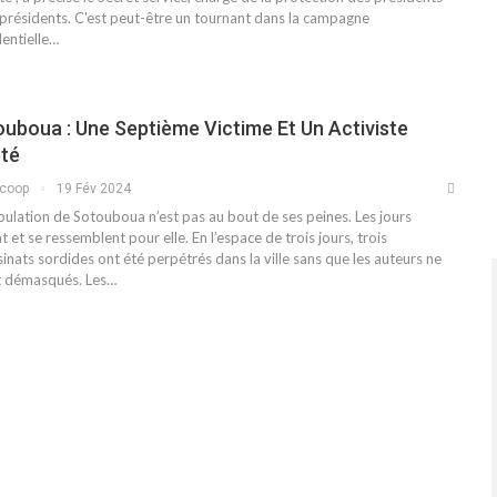
-présidents. C'est peut-être un tournant dans la campagne
dentielle…
uboua : Une Septième Victime Et Un Activiste
êté
scoop
19 Fév 2024
pulation de Sotouboua n’est pas au bout de ses peines. Les jours
t et se ressemblent pour elle. En l’espace de trois jours, trois
inats sordides ont été perpétrés dans la ville sans que les auteurs ne
t démasqués. Les…