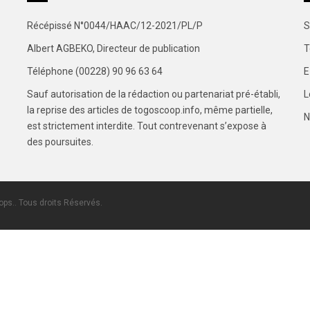
Récépissé N°0044/HAAC/12-2021/PL/P
S
Albert AGBEKO, Directeur de publication
T
Téléphone (00228) 90 96 63 64
E
Sauf autorisation de la rédaction ou partenariat pré-établi,
L
la reprise des articles de togoscoop.info, même partielle,
N
est strictement interdite. Tout contrevenant s’expose à
des poursuites.
ps.. Tous droits Réservés.