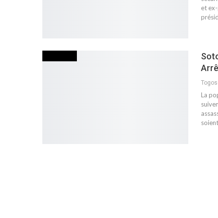
et ex
prési
Soto
POLITIQUE
Arr
Togo
La po
suiven
assass
soien