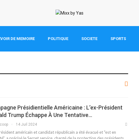
VOIR DE MEMOIRE
POLITIQUE
SOCIETE
SPORTS
agne Présidientielle Américaine : L’ex-Président
ald Trump Échappe À Une Tentative…
scoop
14 Juil 2024
résident américain et candidat républicain a été évacué et "est en
té", a précisé le Secret service, chargé de la protection des présidents