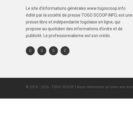
Le site d’informations générales www.togoscoop.info
édité par la société de presse TOGO SCOOP INFO, est une
presse libre et indépendante togolaise en ligne, qui
propose au quotidien des informations d’ordre et de
publicité. Le professionnalisme est son crédo.
© 2018 - 2026 - TOGO SCOOP | Nous redonnons un sens aux scoo