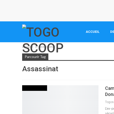
ACCUEIL
DE
Accueil
assassinat
Parcourir Tag
Assassinat
Camp
INTERNATIONAL
Don
Togo
L'ex-p
sécuri