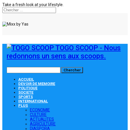
Take a fresh look at your lifestyle.
TOGO SCOOP - Nous
redonnons un sens aux scoops.
ACCUEIL
DEVOIR DE MEMOIRE
POLITIQUE
SOCIETE
SPORTS
INTERNATIONAL
PLUS
ECONOMIE
CULTURE
ACTUALITES
AGRICULTURE
DIASPORA