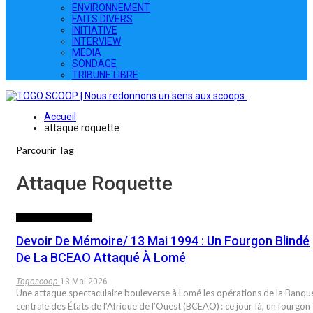
ENVIRONNEMENT
FAITS DIVERS
INITIATIVE
INTERVIEW
MEDIA
SONDAGE
TRIBUNE LIBRE
Accueil
attaque roquette
Parcourir Tag
Attaque Roquette
DEVOIR DE MEMOIRE
Devoir De Mémoire/ 13 Mai 1994 : Un Fourgon Blindé
De La BCEAO Attaqué À Lomé
Togoscoop
13 Mai 2026
Une attaque spectaculaire bouleverse à Lomé les opérations de la Banqu
centrale des États de l’Afrique de l’Ouest (BCEAO) : ce jour‑là, un fourgon