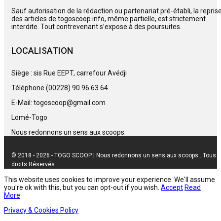
Sauf autorisation de la rédaction ou partenariat pré-établi, la repris
des articles de togoscoop.info, même partielle, est strictement
interdite. Tout contrevenant s’expose à des poursuites.
LOCALISATION
Siège : sis Rue EEPT, carrefour Avédji
Téléphone (00228) 90 96 63 64
E-Mail: togoscoop@gmail.com
Lomé-Togo
Nous redonnons un sens aux scoops.
© 2018 - 2026 - TOGO SCOOP | Nous redonnons un sens aux scoops.. Tous
droits Réservés.
This website uses cookies to improve your experience. We'll assume
you're ok with this, but you can opt-out if you wish.
Accept
Read
More
Privacy & Cookies Policy