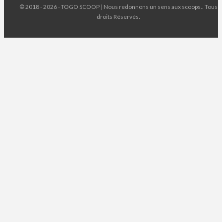
© 2018 - 2026 - TOGO SCOOP | Nous redonnons un sens aux scoops.. Tous
droits Réservés.