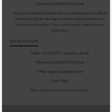
Téléphone (00228) 90 96 63 64
Sauf autorisation de la rédaction ou partenariat pré-établi, la
reprise des articles de togoscoop.info, même partielle, est
strictement interdite. Tout contrevenant s’expose à des
poursuites.
LOCALISATION
Siège : sis Rue EEPT, carrefour Avédji
Téléphone (00228) 90 96 63 64
E-Mail: togoscoop@gmail.com
Lomé-Togo
Nous redonnons un sens aux scoops.