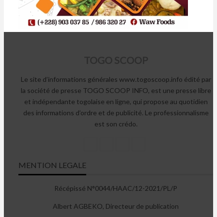
TOGO SCOOP
Le site d’informations générales www.togoscoop.info édité par
la société de presse TOGO SCOOP INFO, est une presse libre
et indépendante togolaise en ligne, qui propose au quotidien
des informations d’ordre et de publicité. Le professionnalisme
est son crédo.
MENTION LEGALE
Récépissé N°0044/HAAC/12-2021/PL/P
Albert AGBEKO, Directeur de publication