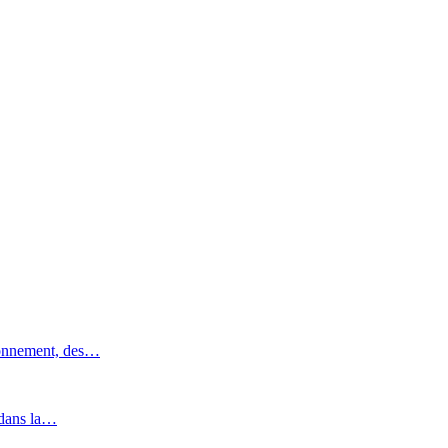
ronnement, des…
 dans la…