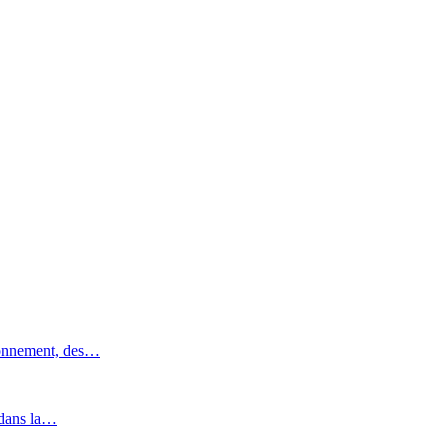
ronnement, des…
 dans la…