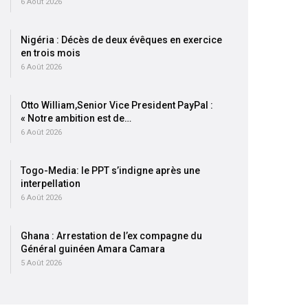
6 Août 2026
Nigéria : Décès de deux évêques en exercice
en trois mois
6 Août 2026
Otto William,Senior Vice President PayPal :
« Notre ambition est de…
6 Août 2026
Togo-Media: le PPT s’indigne après une
interpellation
6 Août 2026
Ghana : Arrestation de l’ex compagne du
Général guinéen Amara Camara
5 Août 2026