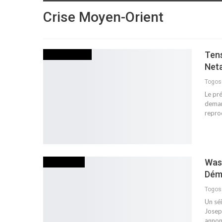
Crise Moyen-Orient
Ten
INTERNATIONAL
Net
Togo
Le pr
deman
repro
Wash
NON CLASSÉ
Démi
Togo
Un séi
Joseph
annon