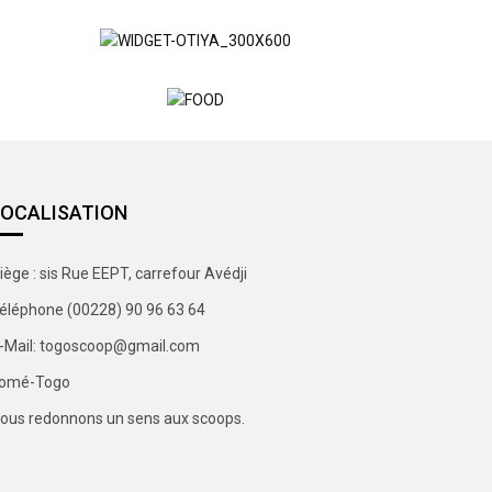
LOCALISATION
iège : sis Rue EEPT, carrefour Avédji
éléphone (00228) 90 96 63 64
-Mail: togoscoop@gmail.com
omé-Togo
ous redonnons un sens aux scoops.