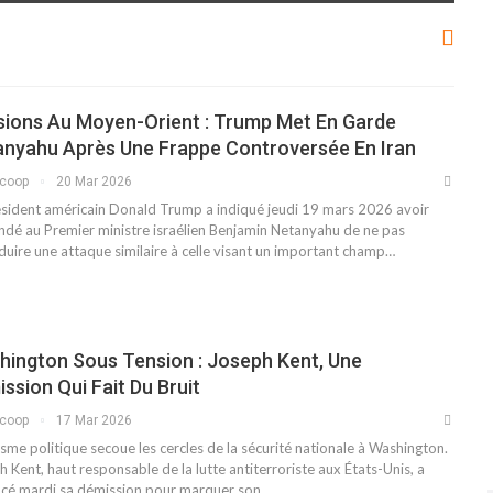
sions Au Moyen-Orient : Trump Met En Garde
anyahu Après Une Frappe Controversée En Iran
scoop
20 Mar 2026
ésident américain Donald Trump a indiqué jeudi 19 mars 2026 avoir
dé au Premier ministre israélien Benjamin Netanyahu de ne pas
duire une attaque similaire à celle visant un important champ…
ington Sous Tension : Joseph Kent, Une
ssion Qui Fait Du Bruit
scoop
17 Mar 2026
sme politique secoue les cercles de la sécurité nationale à Washington.
 Kent, haut responsable de la lutte antiterroriste aux États-Unis, a
cé mardi sa démission pour marquer son…