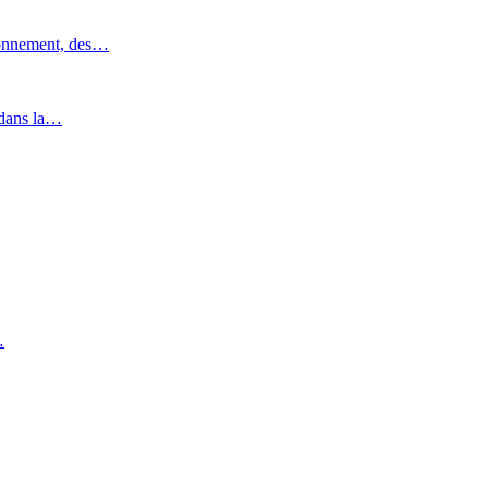
ronnement, des…
 dans la…
…