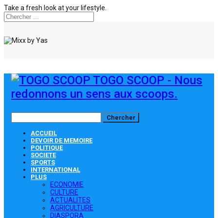
Take a fresh look at your lifestyle.
TOGO SCOOP - Nous
redonnons un sens aux scoops.
ACCUEIL
DEVOIR DE MEMOIRE
POLITIQUE
SOCIETE
SPORTS
INTERNATIONAL
PLUS
ECONOMIE
CULTURE
ACTUALITES
AGRICULTURE
DIASPORA