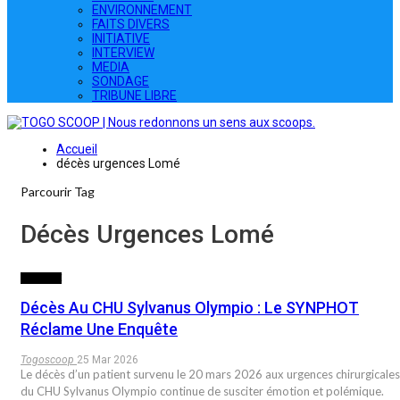
ENVIRONNEMENT
FAITS DIVERS
INITIATIVE
INTERVIEW
MEDIA
SONDAGE
TRIBUNE LIBRE
Accueil
décès urgences Lomé
Parcourir Tag
Décès Urgences Lomé
SOCIETE
Décès Au CHU Sylvanus Olympio : Le SYNPHOT
Réclame Une Enquête
Togoscoop
25 Mar 2026
Le décès d’un patient survenu le 20 mars 2026 aux urgences chirurgicales
du CHU Sylvanus Olympio continue de susciter émotion et polémique.