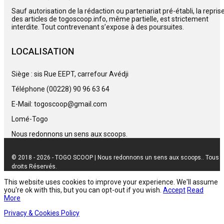
Sauf autorisation de la rédaction ou partenariat pré-établi, la repris
des articles de togoscoop.info, même partielle, est strictement
interdite. Tout contrevenant s’expose à des poursuites.
LOCALISATION
Siège : sis Rue EEPT, carrefour Avédji
Téléphone (00228) 90 96 63 64
E-Mail: togoscoop@gmail.com
Lomé-Togo
Nous redonnons un sens aux scoops.
© 2018 - 2026 - TOGO SCOOP | Nous redonnons un sens aux scoops.. Tous
droits Réservés.
This website uses cookies to improve your experience. We'll assume
you're ok with this, but you can opt-out if you wish.
Accept
Read
More
Privacy & Cookies Policy