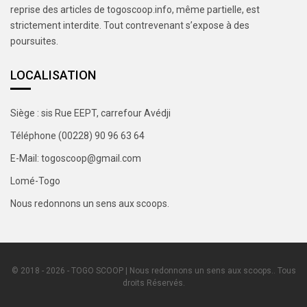
reprise des articles de togoscoop.info, même partielle, est
strictement interdite. Tout contrevenant s’expose à des
poursuites.
LOCALISATION
Siège : sis Rue EEPT, carrefour Avédji
Téléphone (00228) 90 96 63 64
E-Mail: togoscoop@gmail.com
Lomé-Togo
Nous redonnons un sens aux scoops.
© 2018 - 2026 - TOGO SCOOP | Nous redonnons un sens aux scoops.. Tous
droits Réservés.