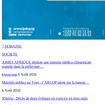
7 SEMAINE
SOCIETE
AIMES AFRIQUE déploie une mission médico-chirurgicale
gratuite dans la préfecture…
togoscoop
6 Août 2026
Marchés publics au Togo : l’ARCOP alerte sur la hausse…
6 Août 2026
Nigéria : Décès de deux évêques en exercice en trois mois