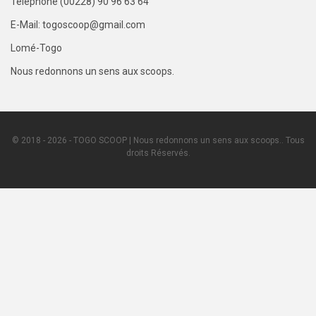
Téléphone (00228) 90 96 63 64
E-Mail: togoscoop@gmail.com
Lomé-Togo
Nous redonnons un sens aux scoops.
© 2018 - 2026 - TOGO SCOOP | Nous redonnons un sens aux scoops.. Tous
droits Réservés.