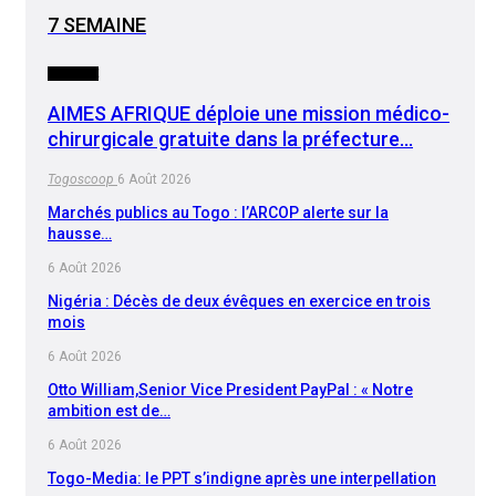
7 SEMAINE
SOCIETE
AIMES AFRIQUE déploie une mission médico-
chirurgicale gratuite dans la préfecture…
Togoscoop
6 Août 2026
Marchés publics au Togo : l’ARCOP alerte sur la
hausse…
6 Août 2026
Nigéria : Décès de deux évêques en exercice en trois
mois
6 Août 2026
Otto William,Senior Vice President PayPal : « Notre
ambition est de…
6 Août 2026
Togo-Media: le PPT s’indigne après une interpellation