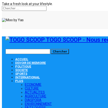
Take a fresh look at your lifestyle.
TOGO SCOOP - Nous red
ACCUEIL
DEVOIR DE MEMOIRE
POLITIQUE
SOCIETE
SPORTS
INTERNATIONAL
PLUS
ECONOMIE
CULTURE
ACTUALITES
AGRICULTURE
DIASPORA
ENVIRONNEMENT
FAITS DIVERS