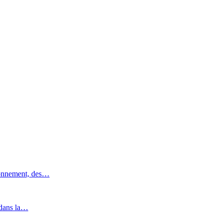
ronnement, des…
 dans la…