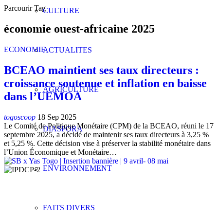
Parcourir Tag
CULTURE
économie ouest-africaine 2025
ECONOMIE
ACTUALITES
BCEAO maintient ses taux directeurs :
croissance soutenue et inflation en baisse
AGRICULTURE
dans l’UEMOA
togoscoop
18 Sep 2025
Le Comité de Politique Monétaire (CPM) de la BCEAO, réuni le 17
DIASPORA
septembre 2025, a décidé de maintenir ses taux directeurs à 3,25 %
et 5,25 %. Cette décision vise à préserver la stabilité monétaire dans
l’Union Économique et Monétaire
…
ENVIRONNEMENT
FAITS DIVERS