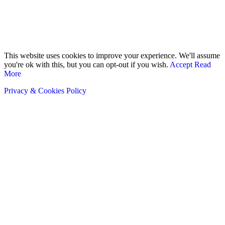
© 2018 - 2026 - TOGO SCOOP | Nous redonnons un sens aux
scoops.. Tous droits Réservés.
This website uses cookies to improve your experience. We'll assume
you're ok with this, but you can opt-out if you wish.
Accept
Read
More
Privacy & Cookies Policy