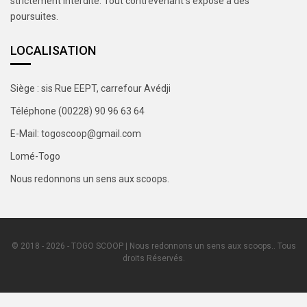
strictement interdite. Tout contrevenant s’expose à des
poursuites.
LOCALISATION
Siège : sis Rue EEPT, carrefour Avédji
Téléphone (00228) 90 96 63 64
E-Mail: togoscoop@gmail.com
Lomé-Togo
Nous redonnons un sens aux scoops.
© 2018 - 2026 - TOGO SCOOP | Nous redonnons un sens aux scoops.. Tous
droits Réservés.