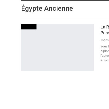
Égypte Ancienne
La 
CULTURE
Pass
Togo
Sous l
diplo
l’act
Kouch