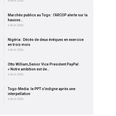
6 Août 2026
Marchés publics au Togo : l’ARCOP alerte sur la
hausse…
6 Août 2026
Nigéria : Décès de deux évêques en exercice
en trois mois
6 Août 2026
Otto William,Senior Vice President PayPal :
« Notre ambition est de…
6 Août 2026
Togo-Media: le PPT s’indigne après une
interpellation
6 Août 2026