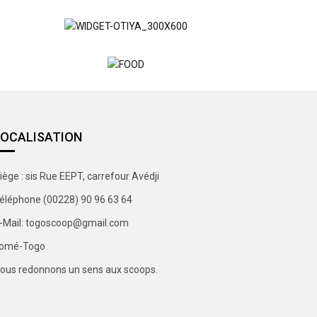
LOCALISATION
iège : sis Rue EEPT, carrefour Avédji
éléphone (00228) 90 96 63 64
-Mail: togoscoop@gmail.com
omé-Togo
ous redonnons un sens aux scoops.