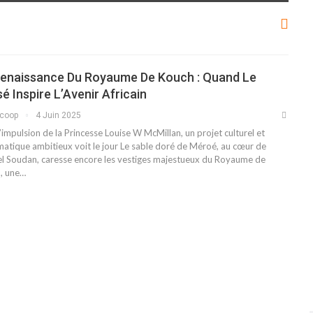
Renaissance Du Royaume De Kouch : Quand Le
é Inspire L’Avenir Africain
scoop
4 Juin 2025
’impulsion de la Princesse Louise W McMillan, un projet culturel et
matique ambitieux voit le jour Le sable doré de Méroé, au cœur de
uel Soudan, caresse encore les vestiges majestueux du Royaume de
, une…