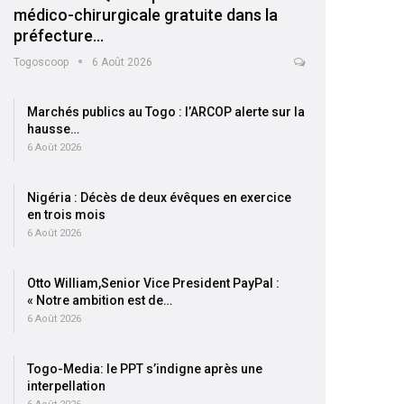
médico-chirurgicale gratuite dans la
préfecture…
Togoscoop
6 Août 2026
Marchés publics au Togo : l’ARCOP alerte sur la
hausse…
6 Août 2026
Nigéria : Décès de deux évêques en exercice
en trois mois
6 Août 2026
Otto William,Senior Vice President PayPal :
« Notre ambition est de…
6 Août 2026
Togo-Media: le PPT s’indigne après une
interpellation