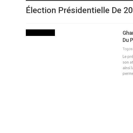
Élection Présidentielle De 2
Gha
INTERNATIONAL
Du 
Togo
Le pr
son a
ainsi 
perme