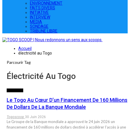
ENVIRONNEMENT
FAITS DIVERS
INITIATIVE
INTERVIEW
MEDIA
SONDAGE
TRIBUNE LIBRE
Accueil
électricité au Togo
Parcourir Tag
Électricité Au Togo
ECONOMIE
Le Togo Au Cœur D’un Financement De 160 Millions
De Dollars De La Banque Mondiale
Togoscoop
30 Juin 2026
Le Groupe de la Banque mondiale a approuvé le 24 juin 2026 un
financement de 160 millions de dollars destiné à accélérer l'accès à une