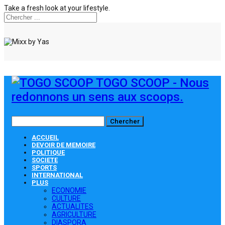
Take a fresh look at your lifestyle.
TOGO SCOOP - Nous
redonnons un sens aux scoops.
ACCUEIL
DEVOIR DE MEMOIRE
POLITIQUE
SOCIETE
SPORTS
INTERNATIONAL
PLUS
ECONOMIE
CULTURE
ACTUALITES
AGRICULTURE
DIASPORA