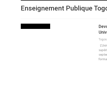
Enseignement Publique Tog
Devo
DEVOIR DE MEMOIRE
Univ
Togo
L’Uni
supér
septem
forma