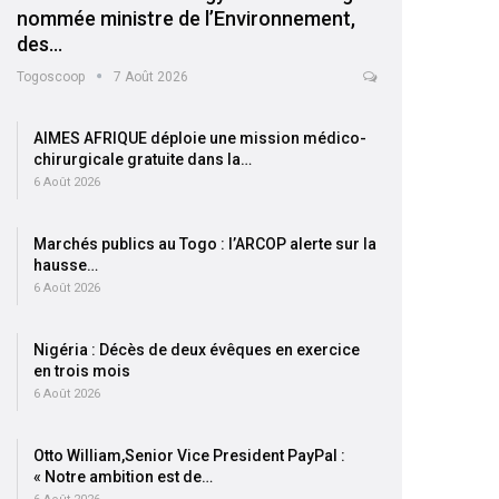
nommée ministre de l’Environnement,
des…
Togoscoop
7 Août 2026
AIMES AFRIQUE déploie une mission médico-
chirurgicale gratuite dans la…
6 Août 2026
Marchés publics au Togo : l’ARCOP alerte sur la
hausse…
6 Août 2026
Nigéria : Décès de deux évêques en exercice
en trois mois
6 Août 2026
Otto William,Senior Vice President PayPal :
« Notre ambition est de…