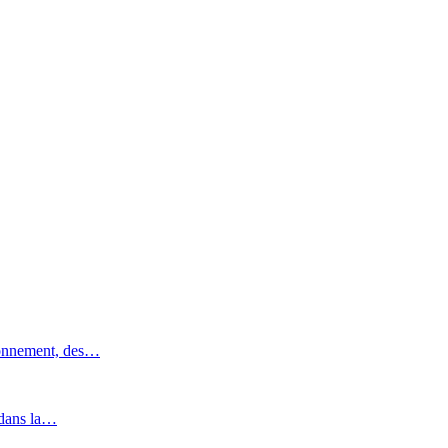
ronnement, des…
 dans la…