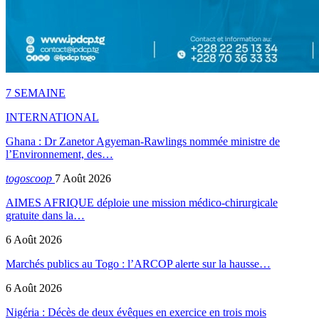
7 SEMAINE
INTERNATIONAL
Ghana : Dr Zanetor Agyeman-Rawlings nommée ministre de
l’Environnement, des…
togoscoop
7 Août 2026
AIMES AFRIQUE déploie une mission médico-chirurgicale
gratuite dans la…
6 Août 2026
Marchés publics au Togo : l’ARCOP alerte sur la hausse…
6 Août 2026
Nigéria : Décès de deux évêques en exercice en trois mois