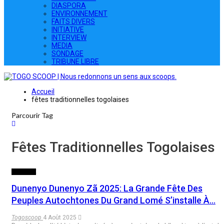
DIASPORA
ENVIRONNEMENT
FAITS DIVERS
INITIATIVE
INTERVIEW
MEDIA
SONDAGE
TRIBUNE LIBRE
Accueil
fêtes traditionnelles togolaises
Parcourir Tag
Fêtes Traditionnelles Togolaises
CULTURE
Dunenyo Dunenyo Zã 2025: La Grande Fête Des
Peuples Autochtones Du Grand Lomé S’installe À…
Togoscoop
4 Août 2025