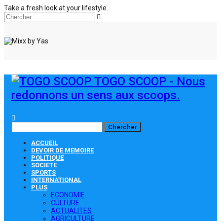
Take a fresh look at your lifestyle.
TOGO SCOOP - Nous
redonnons un sens aux scoops.
ACCUEIL
DEVOIR DE MEMOIRE
POLITIQUE
SOCIETE
SPORTS
INTERNATIONAL
PLUS
ECONOMIE
CULTURE
ACTUALITES
AGRICULTURE