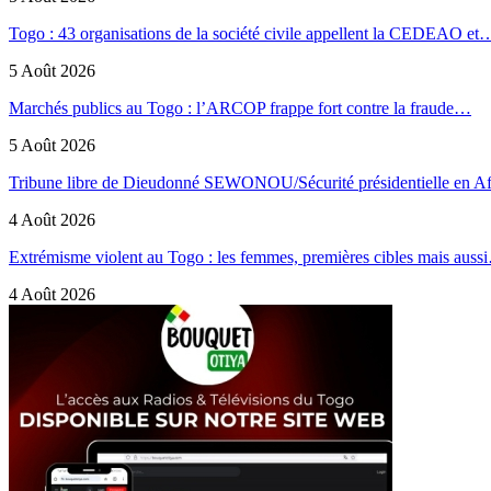
Togo : 43 organisations de la société civile appellent la CEDEAO et
5 Août 2026
Marchés publics au Togo : l’ARCOP frappe fort contre la fraude…
5 Août 2026
Tribune libre de Dieudonné SEWONOU/Sécurité présidentielle en 
4 Août 2026
Extrémisme violent au Togo : les femmes, premières cibles mais auss
4 Août 2026