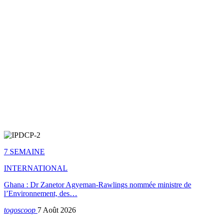
7 SEMAINE
INTERNATIONAL
Ghana : Dr Zanetor Agyeman-Rawlings nommée ministre de
l’Environnement, des…
togoscoop
7 Août 2026