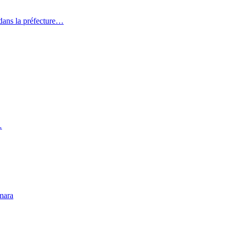
dans la préfecture…
…
mara