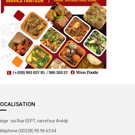
LOCALISATION
iège : sis Rue EEPT, carrefour Avédji
éléphone (00228) 90 96 63 64