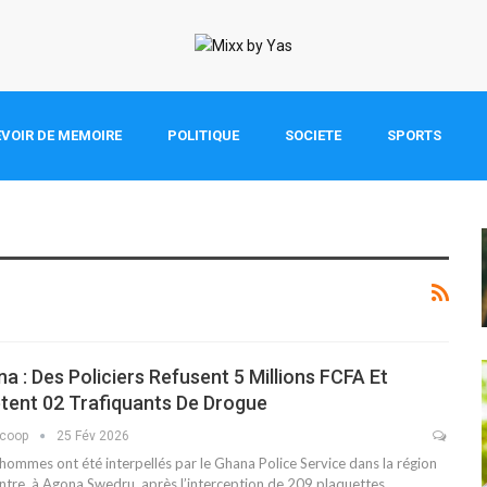
VOIR DE MEMOIRE
POLITIQUE
SOCIETE
SPORTS
a : Des Policiers Refusent 5 Millions FCFA Et
tent 02 Trafiquants De Drogue
scoop
25 Fév 2026
hommes ont été interpellés par le Ghana Police Service dans la région
ntre, à Agona Swedru, après l’interception de 209 plaquettes