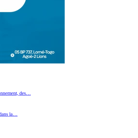
ronnement, des…
 dans la…