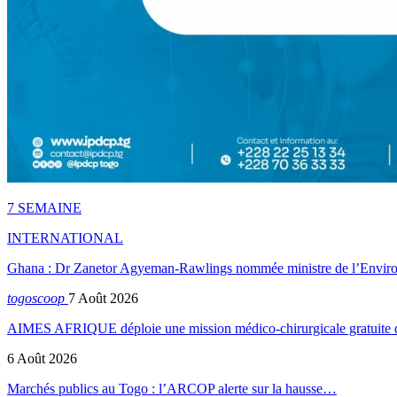
7 SEMAINE
INTERNATIONAL
Ghana : Dr Zanetor Agyeman-Rawlings nommée ministre de l’Envi
togoscoop
7 Août 2026
AIMES AFRIQUE déploie une mission médico-chirurgicale gratuite
6 Août 2026
Marchés publics au Togo : l’ARCOP alerte sur la hausse…