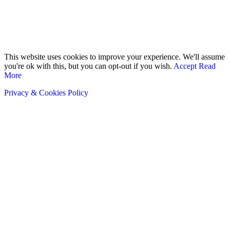
© 2018 - 2026 - TOGO SCOOP | Nous redonnons un sens aux
scoops.. Tous droits Réservés.
This website uses cookies to improve your experience. We'll assume
you're ok with this, but you can opt-out if you wish.
Accept
Read
More
Privacy & Cookies Policy