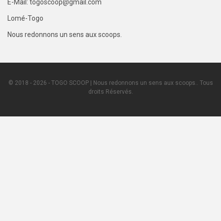
E-Mail: togoscoop@gmail.com
Lomé-Togo
Nous redonnons un sens aux scoops.
© 2018 - 2026 - TOGO SCOOP | Nous redonnons un sens aux scoops.. Tous
droits Réservés.