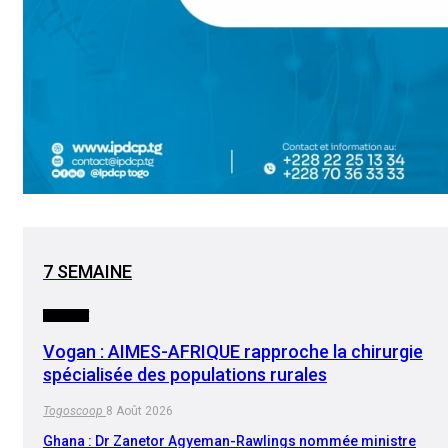
7 SEMAINE
SOCIETE
Vogan : AIMES-AFRIQUE rapproche la chirurgie
spécialisée des populations rurales
Togoscoop
8 Août 2026
Ghana : Dr Zanetor Agyeman-Rawlings nommée ministre