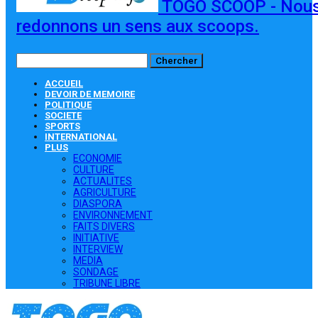
TOGO SCOOP - Nou
redonnons un sens aux scoops.
ACCUEIL
DEVOIR DE MEMOIRE
POLITIQUE
SOCIETE
SPORTS
INTERNATIONAL
PLUS
ECONOMIE
CULTURE
ACTUALITES
AGRICULTURE
DIASPORA
ENVIRONNEMENT
FAITS DIVERS
INITIATIVE
INTERVIEW
MEDIA
SONDAGE
TRIBUNE LIBRE