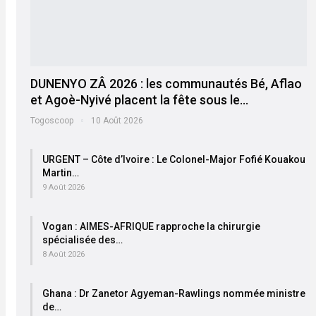
DUNENYO ZÂ 2026 : les communautés Bé, Aflao
et Agoè-Nyivé placent la fête sous le…
Togoscoop
10 Août 2026
URGENT – Côte d’Ivoire : Le Colonel-Major Fofié Kouakou
Martin…
9 Août 2026
Vogan : AIMES-AFRIQUE rapproche la chirurgie
spécialisée des…
8 Août 2026
Ghana : Dr Zanetor Agyeman-Rawlings nommée ministre
de…