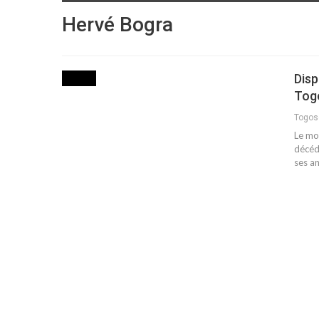
Hervé Bogra
Disp
MEDIA
Togo
Togo
Le mon
décéd
ses an