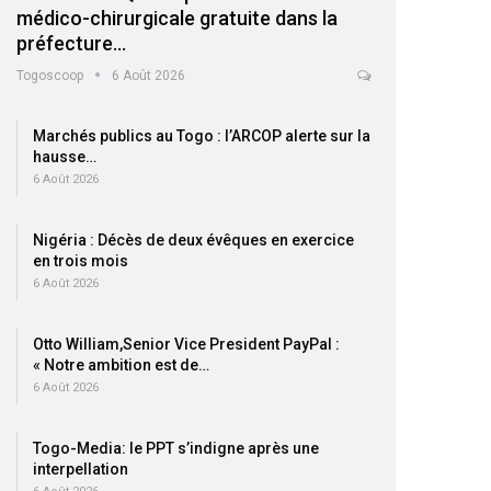
médico-chirurgicale gratuite dans la
préfecture…
Togoscoop
6 Août 2026
Marchés publics au Togo : l’ARCOP alerte sur la
hausse…
6 Août 2026
Nigéria : Décès de deux évêques en exercice
en trois mois
6 Août 2026
Otto William,Senior Vice President PayPal :
« Notre ambition est de…
6 Août 2026
Togo-Media: le PPT s’indigne après une
interpellation