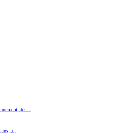
ronnement, des…
 dans la…