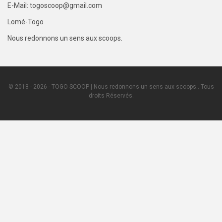
E-Mail: togoscoop@gmail.com
Lomé-Togo
Nous redonnons un sens aux scoops.
© 2018 - 2026 - TOGO SCOOP | Nous redonnons un sens aux scoops.. Tous
droits Réservés.