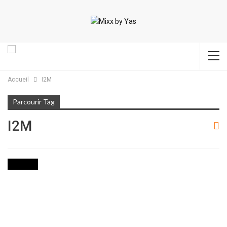
Accueil
I2M
Parcourir Tag
I2M
SOCIETE