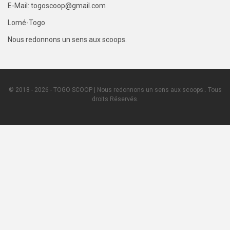
E-Mail: togoscoop@gmail.com
Lomé-Togo
Nous redonnons un sens aux scoops.
© 2018 - 2026 - TOGO SCOOP | Nous redonnons un sens aux scoops.. Tous
droits Réservés.