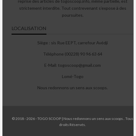
reprise des articles de togoscoop.info, même partielle, est
strictement interdite. Tout contrevenant s’expose à des
poursuites.
LOCALISATION
Siège : sis Rue EEPT, carrefour Avédji
Téléphone (00228) 90 96 63 64
E-Mail: togoscoop@gmail.com
Lomé-Togo
Nous redonnons un sens aux scoops.
© 2018 - 2026 - TOGO SCOOP | Nous redonnons un sens aux scoops.. Tous
droits Réservés.