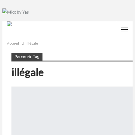
Accueil
illégale
Parcourir Tag
illégale