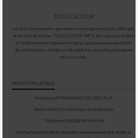
TOGO SCOOP
Le site d’informations générales www.togoscoop.info édité par
la société de presse TOGO SCOOP INFO, est une presse libre
et indépendante togolaise en ligne, qui propose au quotidien
des informations d’ordre et de publicité. Le professionnalisme
est son crédo.
MENTION LEGALE
Récépissé N°0044/HAAC/12-2021/PL/P
Albert AGBEKO, Directeur de publication
Téléphone (00228) 90 96 63 64
Sauf autorisation de la rédaction ou partenariat pré-établi, la