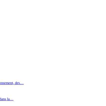
ronnement, des…
 dans la…