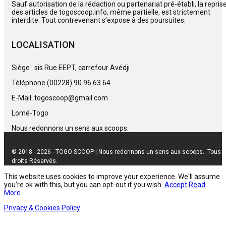
Sauf autorisation de la rédaction ou partenariat pré-établi, la repris
des articles de togoscoop.info, même partielle, est strictement
interdite. Tout contrevenant s’expose à des poursuites.
LOCALISATION
Siège : sis Rue EEPT, carrefour Avédji
Téléphone (00228) 90 96 63 64
E-Mail: togoscoop@gmail.com
Lomé-Togo
Nous redonnons un sens aux scoops.
© 2018 - 2026 - TOGO SCOOP | Nous redonnons un sens aux scoops.. Tous
droits Réservés.
This website uses cookies to improve your experience. We'll assume
you're ok with this, but you can opt-out if you wish.
Accept
Read
More
Privacy & Cookies Policy