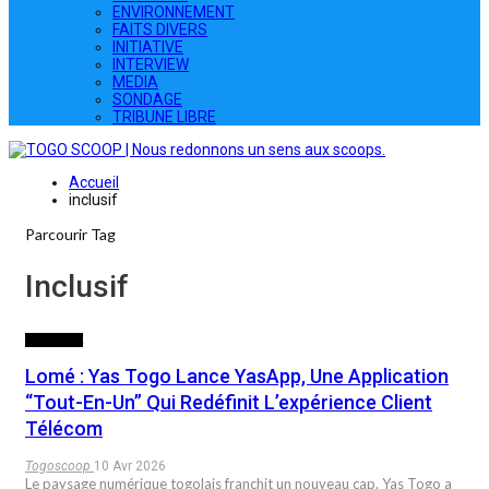
ENVIRONNEMENT
FAITS DIVERS
INITIATIVE
INTERVIEW
MEDIA
SONDAGE
TRIBUNE LIBRE
Accueil
inclusif
Parcourir Tag
Inclusif
INITIATIVE
Lomé : Yas Togo Lance YasApp, Une Application
“tout-En-Un” Qui Redéfinit L’expérience Client
Télécom
Togoscoop
10 Avr 2026
Le paysage numérique togolais franchit un nouveau cap. Yas Togo a