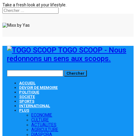
Take a fresh look at your lifestyle.
TOGO SCOOP - Nous
redonnons un sens aux scoops.
ACCUEIL
DEVOIR DE MEMOIRE
POLITIQUE
SOCIETE
SPORTS
INTERNATIONAL
PLUS
ECONOMIE
CULTURE
ACTUALITES
AGRICULTURE
DIASPORA